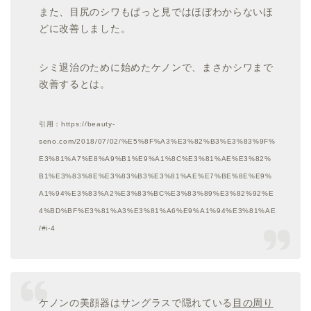
また、目尻のシワもぱっと見ではほぼわからないほ
どに改善しました。
シミ退治のために始めたケノンで、まさかシワまで
改善するとは。
引用：https://beauty-
seno.com/2018/07/02/%E5%8F%A3%E3%82%B3%E3%83%9F%
E3%81%A7%E8%A9%B1%E9%A1%8C%E3%81%AE%E3%82%
B1%E3%83%8E%E3%83%B3%E3%81%AE%E7%BE%8E%E9%
A1%94%E3%83%A2%E3%83%BC%E3%83%89%E3%82%92%E
4%BD%BF%E3%81%A3%E3%81%A6%E9%A1%94%E3%81%AE
/#i-4
ケノンの美顔器はサングラスで隠れている
目の周り