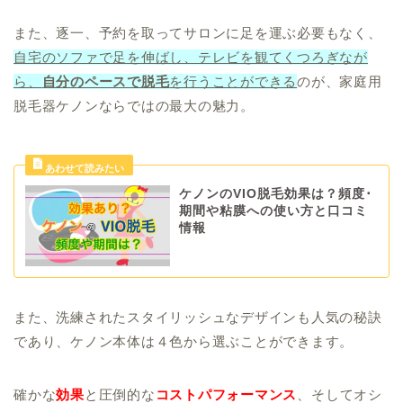
また、逐一、予約を取ってサロンに足を運ぶ必要もなく、
自宅のソファで足を伸ばし、テレビを観てくつろぎなが
ら、
自分のペースで脱毛
を行うことができる
のが、家庭用
脱毛器ケノンならではの最大の魅力。
ケノンのVIO脱毛効果は？頻度･
期間や粘膜への使い方と口コミ
情報
また、洗練されたスタイリッシュなデザインも人気の秘訣
であり、ケノン本体は４色から選ぶことができます。
確かな
効果
と圧倒的な
コストパフォーマンス
、そしてオシ