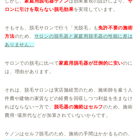
しかし、
家庭用脱毛器ケノン
は効果重視の設計により、
サ
ロンに引けを取らない脱毛効果
を実現しています。
そもそも、脱毛サロンで行う「光脱毛」も
免許不要の施術
方法
のため、
サロンの脱毛器と家庭用脱毛器の性能に差は
ありません。
サロンでの脱毛に比べて
家庭用脱毛器が圧倒的に安い
のに
は、理由があります。
それは、脱毛サロンは実店舗経営のため、施術師を雇う人
件費や建物の家賃などの経費を回収しつつ利益を生まなけ
ればならない一方で、
脱毛器の施術はセルフ
のため、施術
費用･場所代などが加算されていないからです。
ケノンはセルフ脱毛のため、施術の手間はかかるものの、