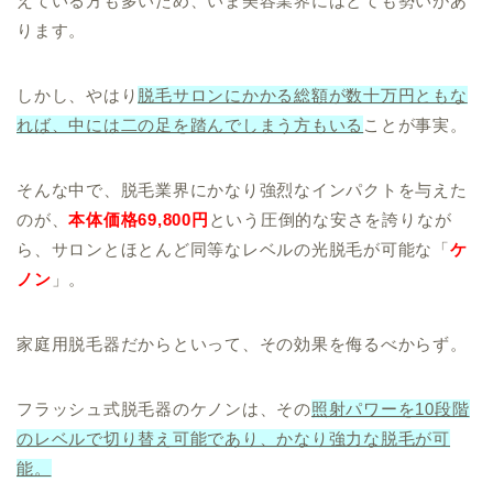
えている方も多いため、いま美容業界にはとても勢いがあ
ります。
しかし、やはり
脱毛サロンにかかる総額が数十万円ともな
れば、中には二の足を踏んでしまう方もいる
ことが事実。
そんな中で、脱毛業界にかなり強烈なインパクトを与えた
のが、
本体価格69,800円
という圧倒的な安さを誇りなが
ら、サロンとほとんど同等なレベルの光脱毛が可能な「
ケ
ノン
」。
家庭用脱毛器だからといって、その効果を侮るべからず。
フラッシュ式脱毛器のケノンは、その
照射パワーを10段階
のレベルで切り替え可能であり、かなり強力な脱毛が可
能。