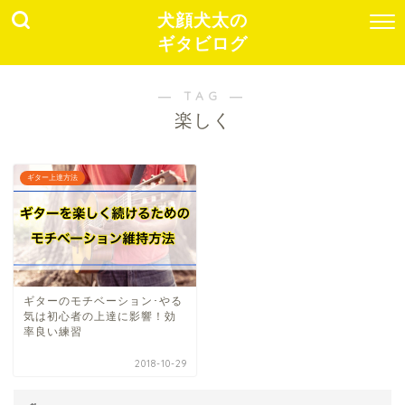
犬顔犬太の
ギタビログ
― TAG ―
楽しく
ギター上達方法
ギターのモチベーション･やる
気は初心者の上達に影響！効
率良い練習
2018-10-29